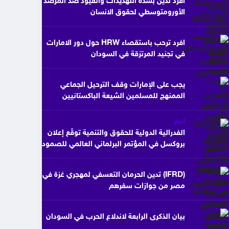
افرد تدين بشدة التهديدات والقيود ضد المرصد
الأورومتوسطي لحقوق الانسان
افرد ترحب باستقصاء HRW حول دور الامارات
في تجنيد المرتزقة في السودان
يجب على الإمارات وقف الترحيل الجماعي
الممنهج للمسلمين الشيعة الباكستانيين
أخبار
الفدرالية الدولية للحقوق والتنمية توقّع إعلان
بروكسل في المؤتمر البرلماني العالمي للصمود
(IFRD) تدين الحرمان التعسفي لمهجري غزة في
مصر من جوازات سفرهم
بيان الذكرى الرابعة لاندلاع الحرب في السودان