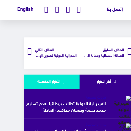
إتصل بنا
English
المقال السابق
المقال التالي
العدالة الانتقالية وكفالة الحقوق الأساسية هي بوابة العبور لسوريا الجديدة
الفدرالية الدولية لحقوق الإنسان والتنمية تدين قرار ترحيل الشاعر المصري التركي عبد الرحمن يوسف من لبنان إلى الإمارات
آخر الاخبار
الأخبار المفضلة
بيانات صحفية
الفيدرالية الدولية تطالب بريطانيا بعدم تسليم
محمد حسنة وضمان محاكمته العادلة
بيانات صحفية