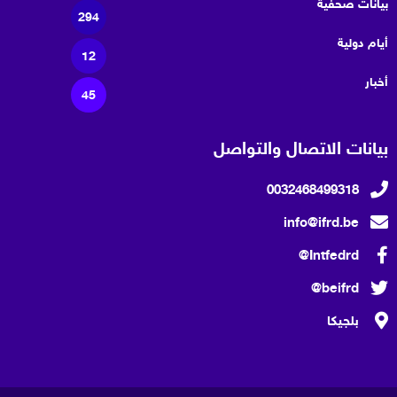
بيانات صحفية
294
أيام دولية
12
أخبار
45
بيانات الاتصال والتواصل
0032468499318
info@ifrd.be
Intfedrd@
beifrd@
بلجيكا