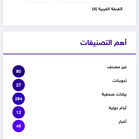
الضفة الغربية
(4)
أهم التصنيفات
غير مصنف
80
تدوينات
27
بيانات صحفية
294
أيام دولية
12
أخبار
45