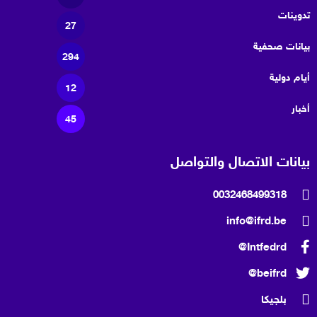
تدوينات
27
بيانات صحفية
294
أيام دولية
12
أخبار
45
بيانات الاتصال والتواصل
0032468499318
info@ifrd.be
Intfedrd@
beifrd@
بلجيكا