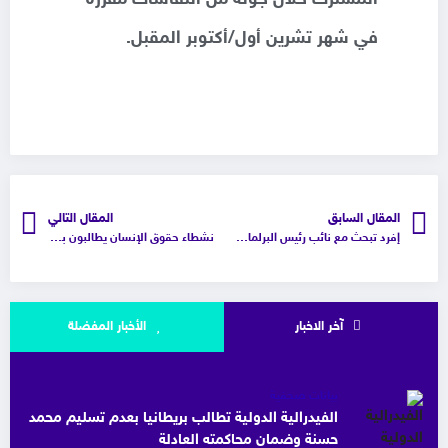
في شهر تشرين أول/أكتوبر المقبل.
المقال السابق
المقال التالي
إفرد تبحث مع نائب رئيس البرلمان الأوروبي استراتيجيات العمل للسنوات الخمسة القادمة
نشطاء حقوق الإنسان يطالبون بالتحرك أمام سفارة الإمارات في بروكسل
آخر الاخبار
الأخبار المفضلة
بيانات صحفية
الفيدرالية الدولية تطالب بريطانيا بعدم تسليم محمد
حسنة وضمان محاكمته العادلة