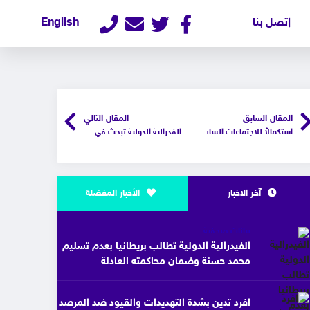
إتصل بنا
English
المقال السابق
المقال التالي
استكمالاً للاجتماعات السابقة: إفرد ونائب رئيس البرلمان الأوروبي يضعون خطة عمل نصف سنوية
الفدرالية الدولية تبحث في البرلمان الأوروبي مواجهة انتهاكات حقوق الإنسان في الشرق الأوسط وشمال أفريقيا
آخر الاخبار
الأخبار المفضلة
بيانات صحفية
الفيدرالية الدولية تطالب بريطانيا بعدم تسليم
محمد حسنة وضمان محاكمته العادلة
افرد تدين بشدة التهديدات والقيود ضد المرصد