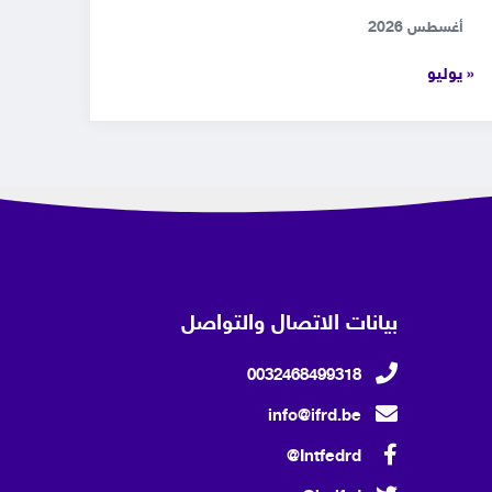
أغسطس 2026
« يوليو
بيانات الاتصال والتواصل
0032468499318
info@ifrd.be
Intfedrd@