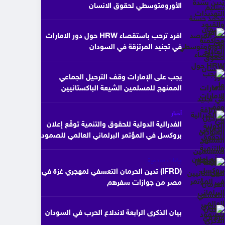
الأورومتوسطي لحقوق الانسان
افرد ترحب باستقصاء HRW حول دور الامارات
في تجنيد المرتزقة في السودان
يجب على الإمارات وقف الترحيل الجماعي
الممنهج للمسلمين الشيعة الباكستانيين
أخبار
الفدرالية الدولية للحقوق والتنمية توقّع إعلان
بروكسل في المؤتمر البرلماني العالمي للصمود
بيانات صحفية
(IFRD) تدين الحرمان التعسفي لمهجري غزة في
مصر من جوازات سفرهم
بيان الذكرى الرابعة لاندلاع الحرب في السودان