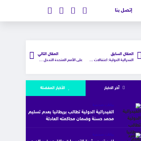
إتصل بنا
المقال السابق
المقال التالي
الفدرالية الدولية: اعتقالات وتقييد للحريات بمؤتمر دولي برلماني تستضيفه البحرين
على الأمم المتحدة التدخل لوقف عمليات الاتجار بالبشر التي تديرها شركة شبه حكومية مصرية ضد سكان غزة
آخر الاخبار
الأخبار المفضلة
بيانات صحفية
الفيدرالية الدولية تطالب بريطانيا بعدم تسليم
محمد حسنة وضمان محاكمته العادلة
بيانات صحفية