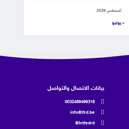
أغسطس 2026
« يوليو
بيانات الاتصال والتواصل
0032468499318
info@ifrd.be
Intfedrd@