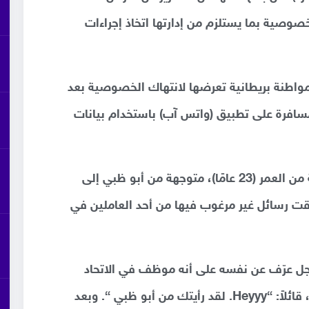
لخصوصية بما يستلزم من إدارتها اتخاذ إجراءات
 مواطنة بريطانية تعرضها لانتهاك الخصوصية بعد
سافرة على تطبيق (واتس آب) باستخدام بيانات
كانت هانا سميثورست طالبة الطب البالغة من العمر (23 عامًا)، متوجهة من أبو ظبي إلى
لقت رسائل غير مرغوب فيها من أحد العاملين في
 رجل عرّف عن نفسه على أنه موظف في الاتحاد
للطيران رسالة نصية إلى هانا سميثورست، قائلاً: “Heyyy. لقد رأيتك من أبو ظبي “. وبعد