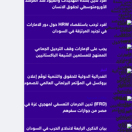
افرد تدين بشدة التهديدات والقيود ضد المرصد
الأورومتوسطي لحقوق الانسان
افرد ترحب باستقصاء HRW حول دور الامارات
في تجنيد المرتزقة في السودان
يجب على الإمارات وقف الترحيل الجماعي
الممنهج للمسلمين الشيعة الباكستانيين
أخبار
الفدرالية الدولية للحقوق والتنمية توقّع إعلان
بروكسل في المؤتمر البرلماني العالمي للصمود
بيانات صحفية
(IFRD) تدين الحرمان التعسفي لمهجري غزة في
مصر من جوازات سفرهم
بيان الذكرى الرابعة لاندلاع الحرب في السودان