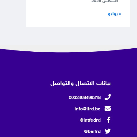
أغسطس 2026
« يوليو
بيانات الاتصال والتواصل
0032468499318
info@ifrd.be
Intfedrd@
beifrd@