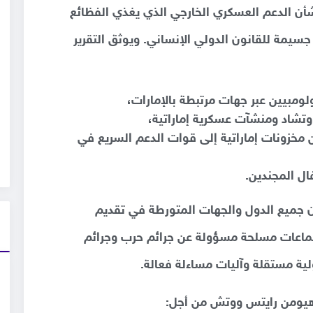
شأن الدعم العسكري الخارجي الذي يغذي الفظائع
يمة للقانون الدولي الإنساني. ويوثق التقرير
ومبيين عبر جهات مرتبطة بالإمارات،
وتشاد ومنشآت عسكرية إماراتية،
مخزونات إماراتية إلى قوات الدعم السريع في
ال المجندين.
أن جميع الدول والجهات المتورطة في تقديم
لجماعات مسلحة مسؤولة عن جرائم حرب وجرائم
ية مستقلة وآليات مساءلة فعالة.
ا هيومن رايتس ووتش من أجل: