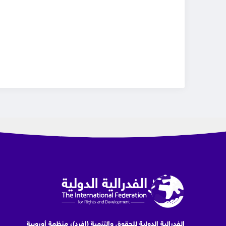
الفدرالية الدولية للحقوق والتنمية (إفرد)، منظمة أوروبية