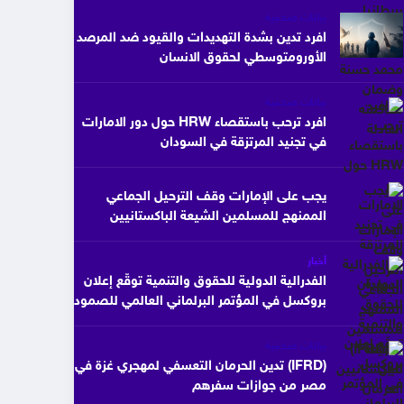
بيانات صحفية
افرد تدين بشدة التهديدات والقيود ضد المرصد
الأورومتوسطي لحقوق الانسان
بيانات صحفية
افرد ترحب باستقصاء HRW حول دور الامارات
في تجنيد المرتزقة في السودان
يجب على الإمارات وقف الترحيل الجماعي
الممنهج للمسلمين الشيعة الباكستانيين
أخبار
الفدرالية الدولية للحقوق والتنمية توقّع إعلان
بروكسل في المؤتمر البرلماني العالمي للصمود
بيانات صحفية
(IFRD) تدين الحرمان التعسفي لمهجري غزة في
مصر من جوازات سفرهم