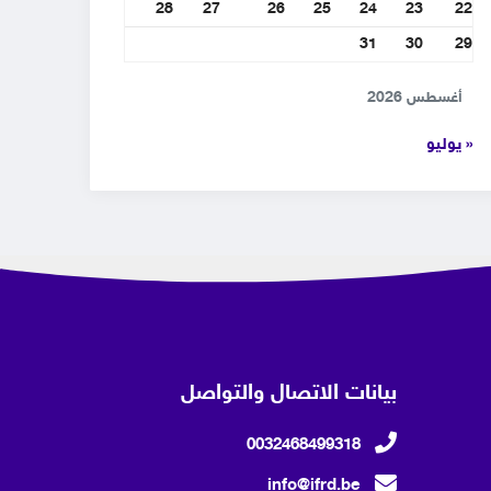
28
27
26
25
24
23
22
31
30
29
أغسطس 2026
« يوليو
بيانات الاتصال والتواصل
0032468499318
info@ifrd.be