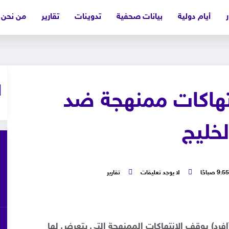
ر
أيام دولية
بيانات صحفية
تدوينات
تقارير
من نحن
انتهاكات ممنهجة ضد
خليج
9:55 صباحًا
لا يوجد تعليقات
تقارير
(إفرد) بوقف الانتهاكات الممنهجة التي يتعرض لها