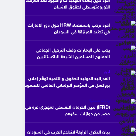
افرد تدين بشدة التهديدات والقيود ضد المرصد
الأورومتوسطي لحقوق الانسان
افرد ترحب باستقصاء HRW حول دور الامارات
في تجنيد المرتزقة في السودان
يجب على الإمارات وقف الترحيل الجماعي
الممنهج للمسلمين الشيعة الباكستانيين
أخبار
الفدرالية الدولية للحقوق والتنمية توقّع إعلان
بروكسل في المؤتمر البرلماني العالمي للصمود
بيانات صحفية
(IFRD) تدين الحرمان التعسفي لمهجري غزة في
مصر من جوازات سفرهم
بيان الذكرى الرابعة لاندلاع الحرب في السودان