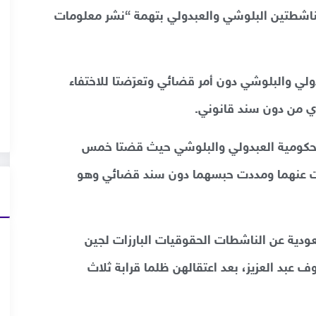
لسجن 3 سنوات ضد الناشطتين البلوشي والعبدولي بتهمة “نشر معلومات
ين العبدولي والبلوشي دون أمر قضائي وتعرّضتا للاختفاء
ي من دون سند قانوني.
 أول/نوفمبر 2020 انتهت محكومية العبدولي والبلوشي حيث قضتا خمس
ت عنهما ومددت حبسهما دون سند قضائي وهو
دية عن الناشطات الحقوقيات البارزات لجين
 عبد العزيز، بعد اعتقالهن ظلما قرابة ثلاث