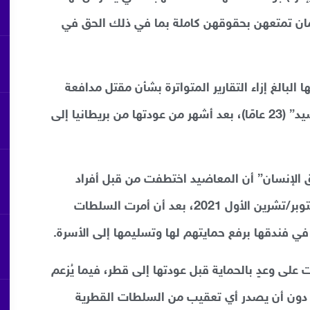
ان تمتعهن بحقوقهن كاملة بما في ذلك الحق في
 البالغ إزاء التقارير المتواترة بشأن مقتل مدافعة
حقوق الإنسان في دولة قطر “نوف المعاضيد” (23 عامًا)، بعد أشهر من عودتها من بريطانيا إلى
قوق الإنسان” أن المعاضيد اختطفت من قبل أفراد
عائلتها في وقتٍ متأخر من مساء يوم 13 أكتوبر/تشرين الأول 2021، بعد أن أمرت السلطات
 في فندقها برفع حمايتهم لها وتسليمها إلى الأسرة.
لى وعدٍ بالحماية قبل عودتها إلى قطر، فيما يُزعم
ن دون أن يصدر أي تعقيب من السلطات القطرية