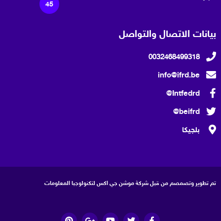
45
بيانات الاتصال والتواصل
0032468499318
info@ifrd.be
Intfedrd@
beifrd@
بلجيكا
تم تطوير وتصمصم من قبل شركة موشن جي اكس لتكنولوجبا المعلومات